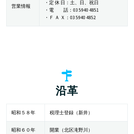
・定 休 日：土、日、祝日
営業情報
・電 話：03 5940 4851
・Ｆ Ａ Ｘ：03 5940 4852


沿革
昭和５８年
税理士登録（新井）
昭和６０年
開業（北区滝野川）